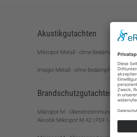
Akustische Teilflächen
Unterkonstruktion
Akustikgutachten
Mikropor Metall - ohne Bedämpfung | PDF
Imagio Metall - ohne Bedämpfung | PDF |
Brandschutzgutachten
Mikropor M - Übereinstimmungszertifikat
Akustik Mikropor M A2 | PDF | 419.46 KB