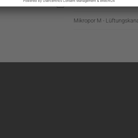
 Zulassung | PDF |
139.08 KB
Mikropor M - Lüftungskanal