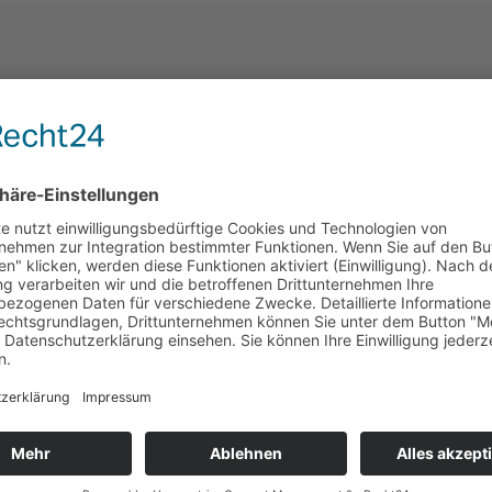
Privatbauten
Gaststätten/Restaurants
Technische Daten
Wandverkleidung
 | 90.68 KB
Mikropor M - Wärmeleistun
KB
 91.03 KB
Acoust Air - Leistungsdate
Acoust Air - Konstruktione
 - 06098-2 Lahnau
Acoust Air - Revision | PDF
Mikropor M - Kühlleistun