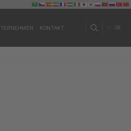
NTERNEHMEN
KONTAKT
DE
r über uns
Kontaktaufnahme
ws
Kontaktformular
Außendienst
Innendienst
Partner weltweit
So finden Sie uns