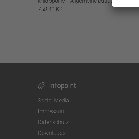
Mikropor M - Allgemeine bauaufsichtliche
758.40 KB
Infopoint
Social Media
Impressum
Datenschutz
Downloads