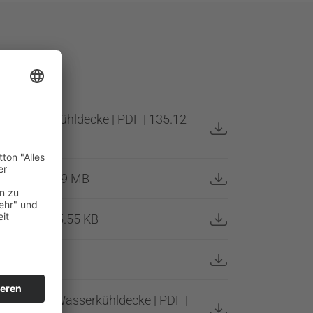
g Wasserkühldecke | PDF | 135.12
n | PDF | 1.09 MB
n | PDF | 275.55 KB
 | 43.97 KB
gsmessung Wasserkühldecke | PDF |