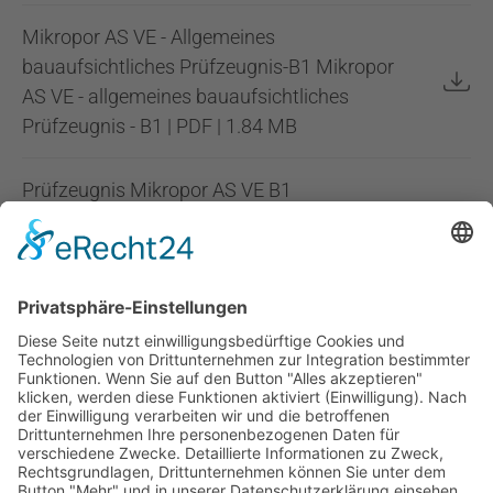
Mikropor AS VE - Allgemeines
bauaufsichtliches Prüfzeugnis-B1 Mikropor
AS VE - allgemeines bauaufsichtliches
Prüfzeugnis - B1 | PDF | 1.84 MB
Prüfzeugnis Mikropor AS VE B1
(schwerentflammbar) - Übersicht | PDF | 1.25
MB
Infopoint
Social Media