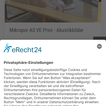
Mikropor AS VE Print - Akustikbilder
Zum Produkt
Infopoint
Social Media
Impressum