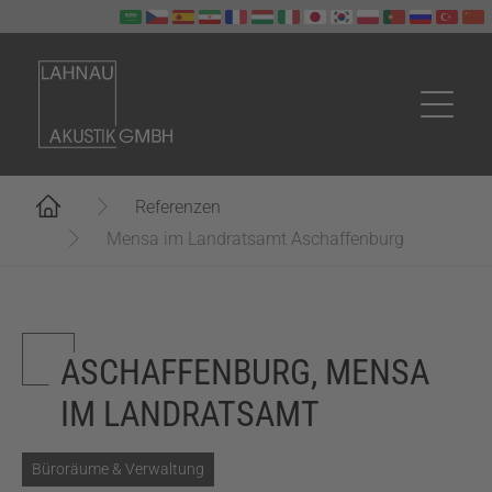
Zum Hauptinhalt springen
Sie sind hier:
Referenzen
Mensa im Landratsamt Aschaffenburg
ASCHAFFENBURG, MENSA
IM LANDRATSAMT
Büroräume & Verwaltung