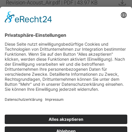
Revision-Acoust_Air.pdf | PDF | 43.97 KB
Skizze_Lueftungskanal.pdf | PDF | 10.21 KB
Infopoint
Social Media
Impressum
Datenschutz
Downloads
AGB