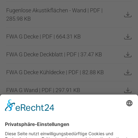
Fugenlose Akustikflächen - Wand | PDF |
285.98 KB
FWA G Decke | PDF | 664.31 KB
FWA G Decke Deckblatt | PDF | 37.47 KB
FWA G Decke Kühldecke | PDF | 82.88 KB
FWA G Wand | PDF | 297.91 KB
FWA G Wand Deckblatt | PDF | 38.91 KB